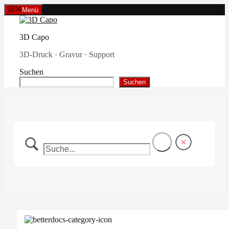
Zum
Menü
Inhalt
springen
3D Capo
3D-Druck · Gravur · Support
Suchen
Suchen